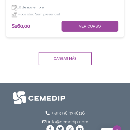
10 de noviembre
Modalidad Semipresencial
$
260,00
VER CURSO
CARGAR MÁS
+593 98 3348116
info@cemedip.com
0